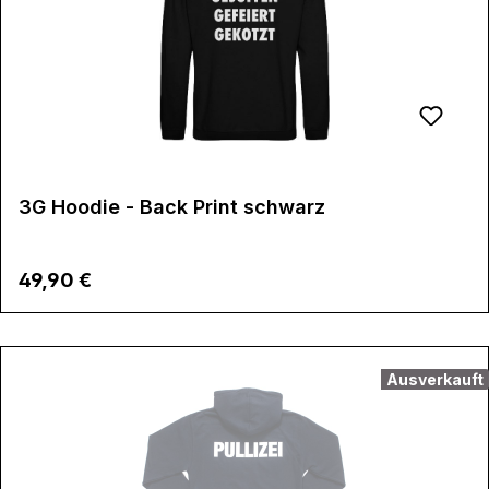
3G Hoodie - Back Print schwarz
Regulärer Preis:
49,90 €
Ausverkauft