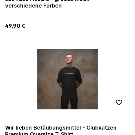
verschiedene Farben
Regulärer Preis:
49,90 €
Wir lieben Betäubungsmittel - Clubkatzen
Premium Oversize T-Shirt