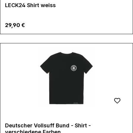
LECK24 Shirt weiss
Regulärer Preis:
29,90 €
Deutscher Vollsuff Bund - Shirt -
verschiedene Farben