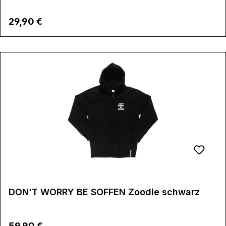
Regulärer Preis:
29,90 €
DON'T WORRY BE SOFFEN Zoodie schwarz
Regulärer Preis:
59,90 €