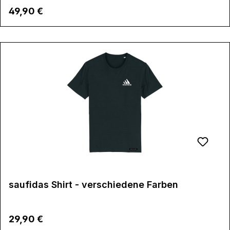
Regulärer Preis:
49,90 €
saufidas Shirt - verschiedene Farben
Regulärer Preis:
29,90 €