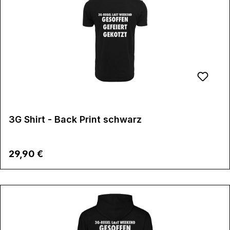
3G Shirt - Back Print schwarz
Regulärer Preis:
29,90 €