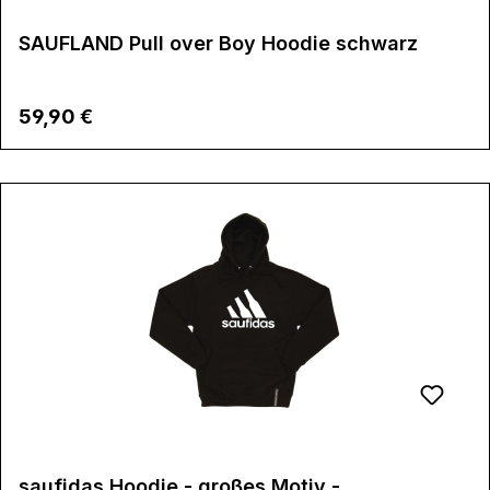
SAUFLAND Pull over Boy Hoodie schwarz
Regulärer Preis:
59,90 €
saufidas Hoodie - großes Motiv -