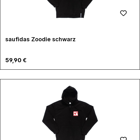
saufidas Zoodie schwarz
Regulärer Preis:
59,90 €