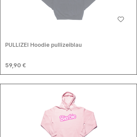
PULLIZEI Hoodie pullizeiblau
Regulärer Preis:
59,90 €