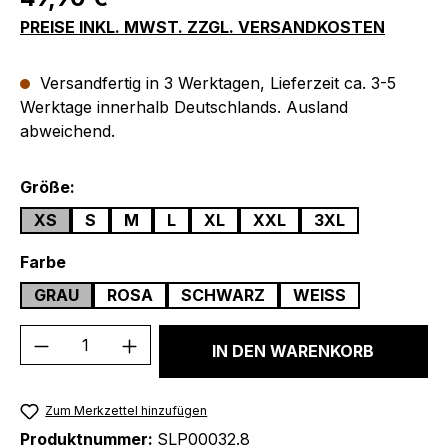
PREISE INKL. MWST. ZZGL. VERSANDKOSTEN
Versandfertig in 3 Werktagen, Lieferzeit ca. 3-5
Werktage innerhalb Deutschlands. Ausland
abweichend.
auswählen
Größe:
XS
S
M
L
XL
XXL
3XL
auswählen
Farbe
GRAU
ROSA
SCHWARZ
WEISS
Produkt Anzahl: Gib den gewünschten We
IN DEN WARENKORB
Zum Merkzettel hinzufügen
Produktnummer:
SLP00032.8