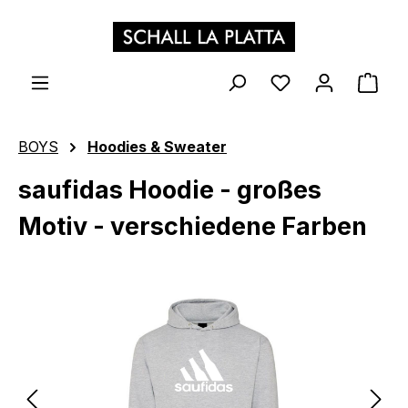
Zum Hauptinhalt springen
WAR
BOYS
Hoodies & Sweater
saufidas Hoodie - großes
Motiv - verschiedene Farben
Bildergalerie überspringen