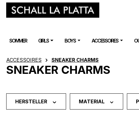
m Hauptinhalt springen
Zur Suche springen
Zur Hauptnavigation springen
SOMMER
GIRLS
BOYS
ACCESSOIRES
O
ACCESSOIRES
SNEAKER CHARMS
SNEAKER CHARMS
HERSTELLER
MATERIAL
P