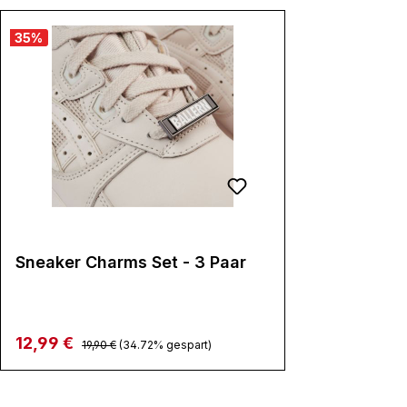
35
%
Sneaker Charms Set - 3 Paar
Regulärer Preis:
Verkaufspreis:
12,99 €
19,90 €
(34.72% gespart)