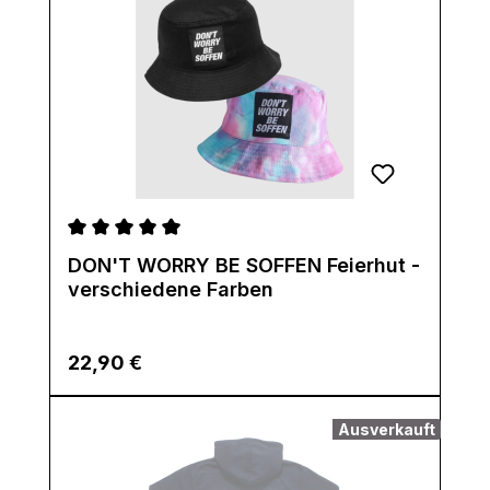
Durchschnittliche Bewertung von 5 von 5 Sternen
DON'T WORRY BE SOFFEN Feierhut -
verschiedene Farben
Regulärer Preis:
22,90 €
Ausverkauft