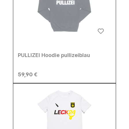
PULLIZEI Hoodie pullizeiblau
Regulärer Preis:
59,90 €