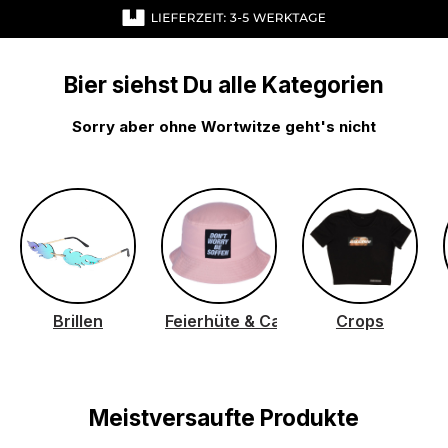
Bildergalerie überspringen
Bier siehst Du alle Kategorien
Sorry aber ohne Wortwitze geht's nicht
Brillen
Feierhüte & Caps & Mützen
Crops
Meistversaufte Produkte