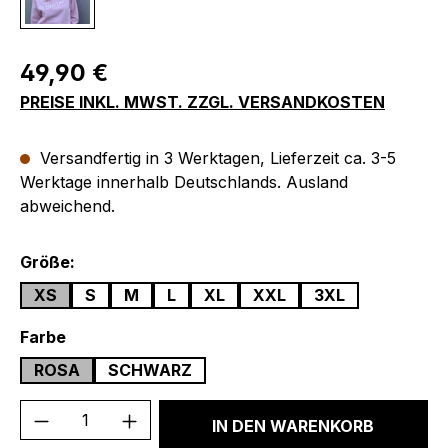
Regulärer Preis:
49,90 €
PREISE INKL. MWST. ZZGL. VERSANDKOSTEN
Versandfertig in 3 Werktagen, Lieferzeit ca. 3-5
Werktage innerhalb Deutschlands. Ausland
abweichend.
auswählen
Größe:
XS
S
M
L
XL
XXL
3XL
auswählen
Farbe
ROSA
SCHWARZ
Produkt Anzahl: Gib den gewünschten We
IN DEN WARENKORB