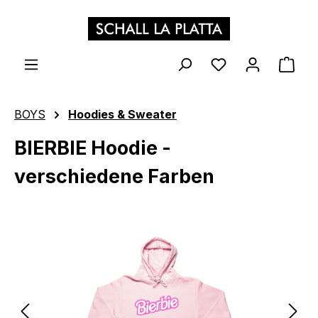
Zum Hauptinhalt springen
WAR
BOYS
Hoodies & Sweater
BIERBIE Hoodie -
verschiedene Farben
Bildergalerie überspringen