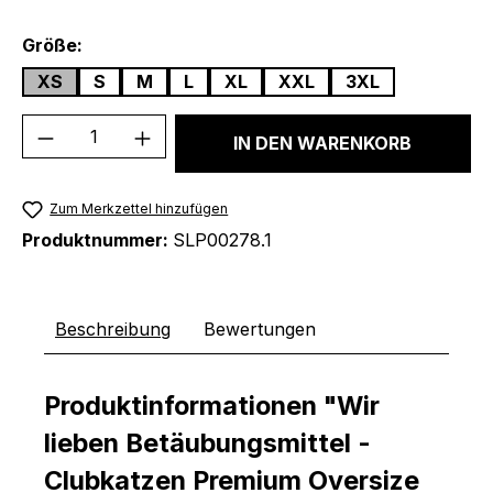
auswählen
Größe:
XS
S
M
L
XL
XXL
3XL
Produkt Anzahl: Gib den gewünschten We
IN DEN WARENKORB
Zum Merkzettel hinzufügen
Produktnummer:
SLP00278.1
Beschreibung
Bewertungen
Produktinformationen "Wir
lieben Betäubungsmittel -
Clubkatzen Premium Oversize