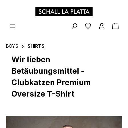
Zum Hauptinhalt springen
WAR
BOYS
SHIRTS
Wir lieben
Betäubungsmittel -
Clubkatzen Premium
Oversize T-Shirt
Bildergalerie überspringen