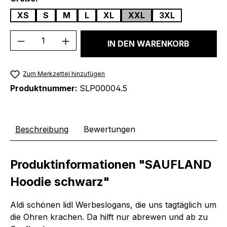
XS
S
M
L
XL
XXL
3XL
Produkt Anzahl: Gib den gewünschten We
IN DEN WARENKORB
Zum Merkzettel hinzufügen
Produktnummer:
SLP00004.5
Beschreibung
Bewertungen
Produktinformationen "SAUFLAND
Hoodie schwarz"
Aldi schönen lidl Werbeslogans, die uns tagtäglich um
die Ohren krachen.
Da hilft nur abrewen und ab zu