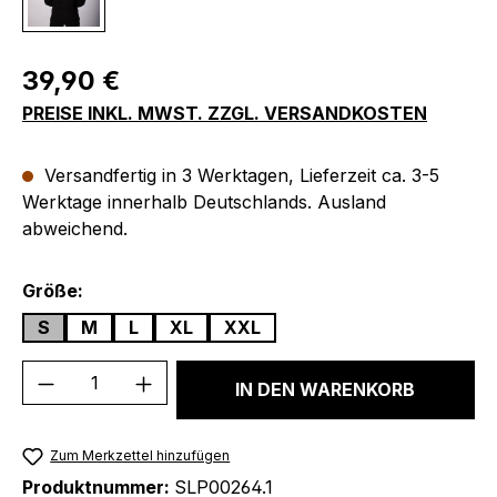
Regulärer Preis:
39,90 €
PREISE INKL. MWST. ZZGL. VERSANDKOSTEN
Versandfertig in 3 Werktagen, Lieferzeit ca. 3-5
Werktage innerhalb Deutschlands. Ausland
abweichend.
auswählen
Größe:
S
M
L
XL
XXL
Produkt Anzahl: Gib den gewünschten We
IN DEN WARENKORB
Zum Merkzettel hinzufügen
Produktnummer:
SLP00264.1