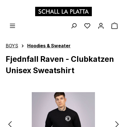
Zum Hauptinhalt springen
WAR
BOYS
Hoodies & Sweater
Fjednfall Raven - Clubkatzen
Unisex Sweatshirt
Bildergalerie überspringen