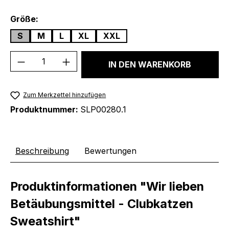
auswählen
Größe:
S
M
L
XL
XXL
Produkt Anzahl: Gib den gewünschten We
IN DEN WARENKORB
Zum Merkzettel hinzufügen
Produktnummer:
SLP00280.1
Beschreibung
Bewertungen
Produktinformationen "Wir lieben
Betäubungsmittel - Clubkatzen
Sweatshirt"