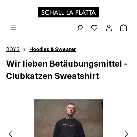
Zum Hauptinhalt springen
WAR
BOYS
Hoodies & Sweater
Wir lieben Betäubungsmittel -
Clubkatzen Sweatshirt
Bildergalerie überspringen