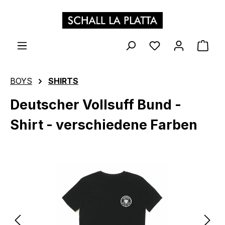
Zum Hauptinhalt springen
WAR
BOYS
SHIRTS
Deutscher Vollsuff Bund -
Shirt - verschiedene Farben
Bildergalerie überspringen