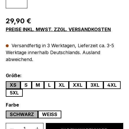
Regulärer Preis:
29,90 €
PREISE INKL. MWST. ZZGL. VERSANDKOSTEN
Versandfertig in 3 Werktagen, Lieferzeit ca. 3-5
Werktage innerhalb Deutschlands. Ausland
abweichend.
auswählen
Größe:
XS
S
M
L
XL
XXL
3XL
4XL
5XL
auswählen
Farbe
SCHWARZ
WEISS
Produkt Anzahl: Gib den gewünschten We