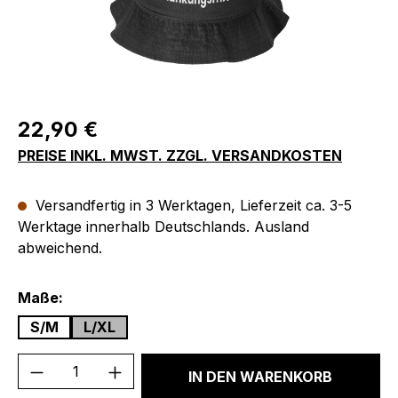
Regulärer Preis:
22,90 €
PREISE INKL. MWST. ZZGL. VERSANDKOSTEN
Versandfertig in 3 Werktagen, Lieferzeit ca. 3-5
Werktage innerhalb Deutschlands. Ausland
abweichend.
auswählen
Maße:
S/M
L/XL
Produkt Anzahl: Gib den gewünschten We
IN DEN WARENKORB