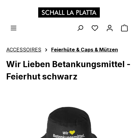
Zum Hauptinhalt springen
WAR
ACCESSOIRES
Feierhüte & Caps & Mützen
Wir Lieben Betankungsmittel -
Feierhut schwarz
Bildergalerie überspringen