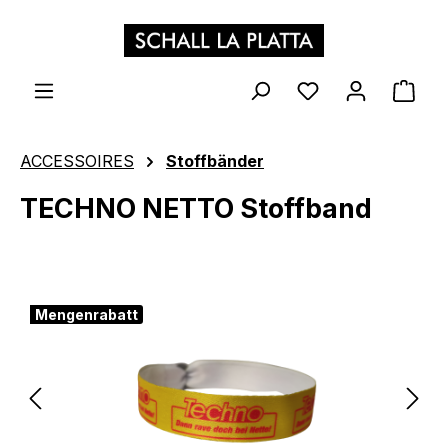
Zum Hauptinhalt springen
WAR
ACCESSOIRES
Stoffbänder
TECHNO NETTO Stoffband
Bildergalerie überspringen
Mengenrabatt