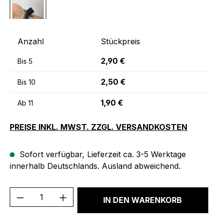
Anzahl
Stückpreis
2,90 €
Bis
5
2,50 €
Bis
10
1,90 €
Ab
11
PREISE INKL. MWST. ZZGL. VERSANDKOSTEN
Sofort verfügbar, Lieferzeit ca. 3-5 Werktage
innerhalb Deutschlands. Ausland abweichend.
Produkt Anzahl: Gib den gewünschten We
IN DEN WARENKORB