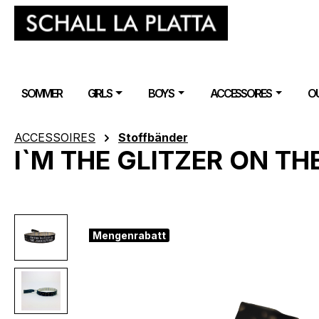
m Hauptinhalt springen
Zur Suche springen
Zur Hauptnavigation springen
SOMMER
GIRLS
BOYS
ACCESSOIRES
O
ACCESSOIRES
Stoffbänder
I`M THE GLITZER ON TH
Bildergalerie überspringen
Mengenrabatt