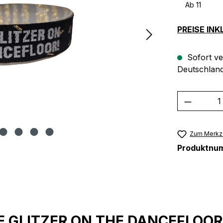
Ab
11
PREISE IN
Sofort ve
Deutschland
Produkt
Zum Merkze
Produktnu
HE GLITZER ON THE DANCEFLOOR!