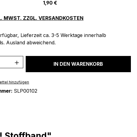
1,90 €
KL. MWST. ZZGL. VERSANDKOSTEN
rfügbar, Lieferzeit ca. 3-5 Werktage innerhalb
s. Ausland abweichend.
 Anzahl: Gib den gewünschten Wert ein 
IN DEN WARENKORB
ttel hinzufügen
mmer:
SLP00102
 Stoffband"