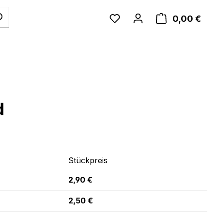
WAR
0,00 €
d
Stückpreis
2,90 €
2,50 €