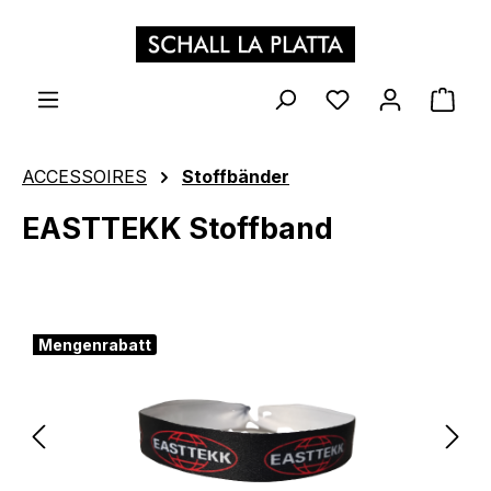
Zum Hauptinhalt springen
WAR
ACCESSOIRES
Stoffbänder
EASTTEKK Stoffband
Bildergalerie überspringen
Mengenrabatt