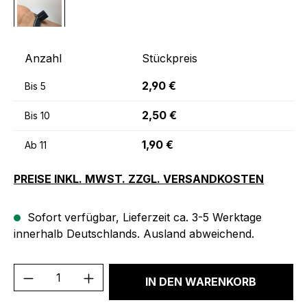
Anzahl
Stückpreis
2,90 €
Bis
5
2,50 €
Bis
10
1,90 €
Ab
11
PREISE INKL. MWST. ZZGL. VERSANDKOSTEN
Sofort verfügbar, Lieferzeit ca. 3-5 Werktage
innerhalb Deutschlands. Ausland abweichend.
Produkt Anzahl: Gib den gewünschten We
IN DEN WARENKORB