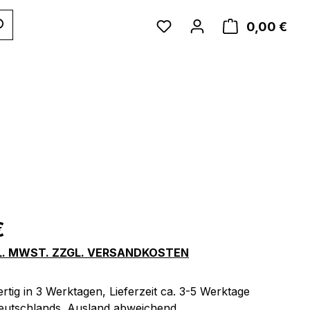
WAR
0,00 €
eis:
€
KL. MWST. ZZGL. VERSANDKOSTEN
tig in 3 Werktagen, Lieferzeit ca. 3-5 Werktage
eutschlands. Ausland abweichend.