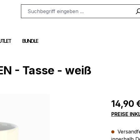
UTLET
BUNDLE
 - Tasse - weiß
Regulärer Pr
14,90 
PREISE IN
Versandfer
innerhalb D