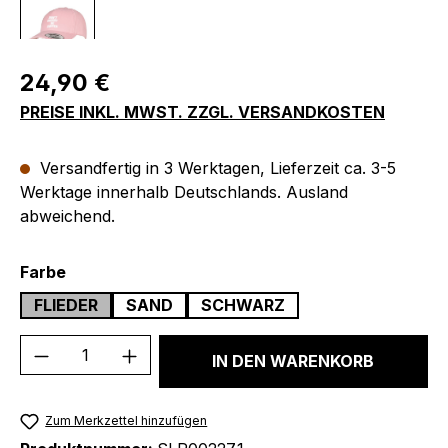
Regulärer Preis:
24,90 €
PREISE INKL. MWST. ZZGL. VERSANDKOSTEN
Versandfertig in 3 Werktagen, Lieferzeit ca. 3-5
Werktage innerhalb Deutschlands. Ausland
abweichend.
auswählen
Farbe
FLIEDER
SAND
SCHWARZ
Produkt Anzahl: Gib den gewünschten We
IN DEN WARENKORB
Zum Merkzettel hinzufügen